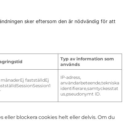
vändningen sker eftersom den är nödvändig för att
Typ av information som
agringstid
används
IP-adress,
 månaderEj fastställdEj
användarbeteende,tekniska
astställdSessionSession1
identifierare,samtyckesstat
r
us,pseudonymt ID.
 eller blockera cookies helt eller delvis. Om du