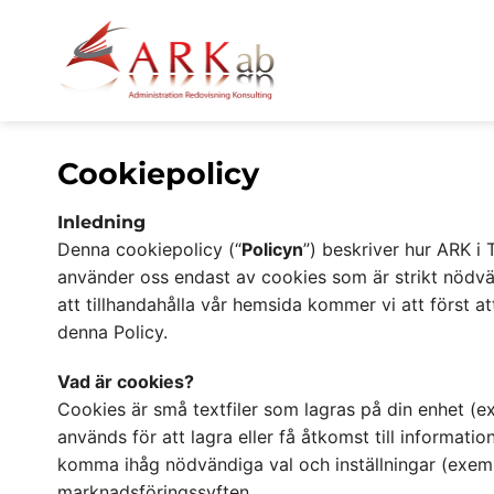
Skip
to
content
Cookiepolicy
Inledning
Denna cookiepolicy (“
Policyn
”) beskriver hur ARK i
använder oss endast av cookies som är strikt nödvän
att tillhandahålla vår hemsida kommer vi att först at
denna Policy.
Vad är cookies?
Cookies är små textfiler som lagras på din enhet (e
används för att lagra eller få åtkomst till informat
komma ihåg nödvändiga val och inställningar (exempe
marknadsföringssyften.