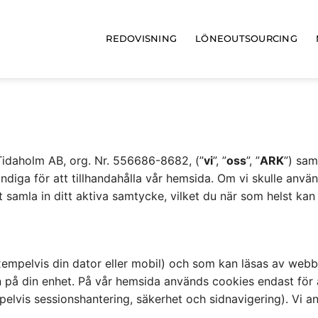
REDOVISNING
LÖNEOUTSOURCING
 Tidaholm AB, org. Nr. 556686-8682, (”
vi
”, ”
oss
”, ”
ARK
”) sam
diga för att tillhandahålla vår hemsida. Om vi skulle anvä
t samla in ditt aktiva samtycke, vilket du när som helst kan
xempelvis din dator eller mobil) och som kan läsas av webb
ion på din enhet. På vår hemsida används cookies endast för
lvis sessionshantering, säkerhet och sidnavigering). Vi anv