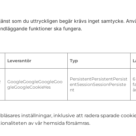
 tjänst som du uttryckligen begär krävs inget samtycke. An
undläggande funktioner ska fungera.
Leverantör
Typ
L
PersistentPersistentPersist
6
R
GoogleGoogleGoogleGoo
entSessionSessionPersiste
f
gleGoogleCookieYes
nt
å
äsares inställningar, inklusive att radera sparade cookies
ktionaliteten av vår hemsida försämras.